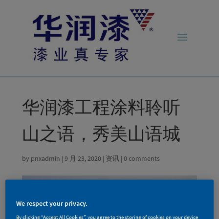
华润漆工程涂料聆听
山之语，秀美山语城
by
pnxadmin
|
9 月 23, 2020
|
资讯
|
0 comments
We respect your privacy.
By clicking “Accept All Cookies”, you agree to the storing of cookies on your device