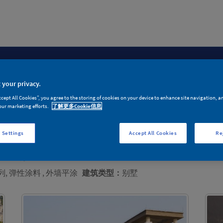
新闻动态
产品体系
n
News
Product System
 your privacy.
ccept All Cookies”, you agree to the storing of cookies on your device to enhance site navigation, a
our marketing efforts.
了解更多Cookie信息
项目案例
 Settings
Accept All Cookies
Re
、二期
, 弹性涂料 , 外墙平涂
建筑类型：
别墅