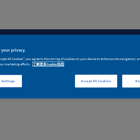
新闻动态
产品体系
n
News
Product System
 your privacy.
ccept All Cookies”, you agree to the storing of cookies on your device to enhance site navigation, a
our marketing efforts.
了解更多Cookie信息
 Settings
Accept All Cookies
Re